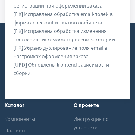
регистрации при оформлении заказа.
[FIX] Исправлена обработка email-полей в
формах checkout и личного кабинета.
[FIX] Исправлена обработка изменения
SovMart – место, где создаются и продаются
состояния системной корневой категории.
расширения для Joomla!
[FIX] Убрано дублирование поля email в
настройках оформления заказа.
[UPD] Обновлены frontend-зависимости
Российский дата-центр, сервера в аренду:
сборки.
Каталог
О проекте
Компоненты
Инструкция по
установке
Плагины