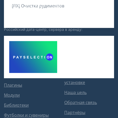
SovMart – место, где создаются и продаются
[FIX] Очистка рудиментов
расширения для Joomla!
Российский дата-центр, сервера в аренду:
Каталог
О проекте
Компоненты
Инструкция по
установке
Плагины
Наша цель
Модули
Обратная связь
Библиотеки
Партнёры
Футболки и сувениры