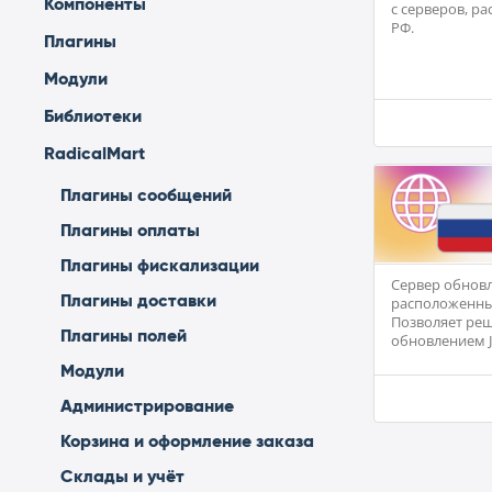
Компоненты
с серверов, р
РФ.
Плагины
Модули
Библиотеки
RadicalMart
Плагины сообщений
Плагины оплаты
Плагины фискализации
Сервер обновл
Плагины доставки
расположенны
Позволяет ре
Плагины полей
обновлением J
Модули
Администрирование
Корзина и оформление заказа
Склады и учёт