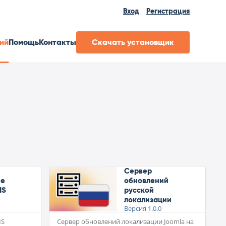
Вход
Регистрация
ий
Помощь
Контакты
Скачать установщик
Сервер
ие
обновлений
MS
русской
локализации
Версия
1.0.0
MS
Сервер обновлений локализации Joomla на