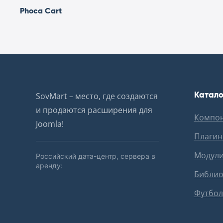
Phoca Cart
Катало
SovMart – место, где создаются
и продаются расширения для
Компо
Joomla!
Плаги
Модул
Российский дата-центр, сервера в
аренду:
Библио
Футбол