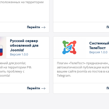
асположенных на территории
Перейти
П
Русский сервер
Системный
обновлений для
ТелеПост
Joomla!
Версия
1.0.0
Версия
1.0.0
ений для Joomla!,
Плагин «ТелеПост» предназначен 
й на территории РФ.
автоматической публикации мат
шить проблему с
вашем сайте Joomla из постов в к
oomla!
Telegram.
Перейти
П