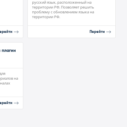
русский язык, расположенный на
территории РФ. Позволяет решить
проблему с обновлением языка на
территории РФ.
ерейти
Перейти
 плагин
для
ериалов на
аналах
ерейти