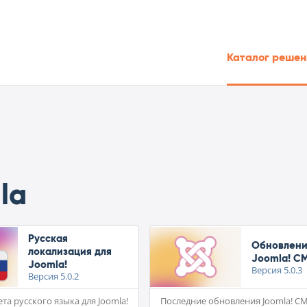
Каталог решен
la
Русская
Обновлен
локализация для
Joomla! C
Joomla!
Версия
5.0.3
Версия
5.0.2
та русского языка для Joomla!
Последние обновления Joomla! C