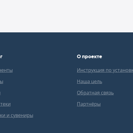
г
О проекте
ненты
Инструкция по установ
ны
Наша цель
и
Обратная связь
теки
Партнёры
ки и сувениры