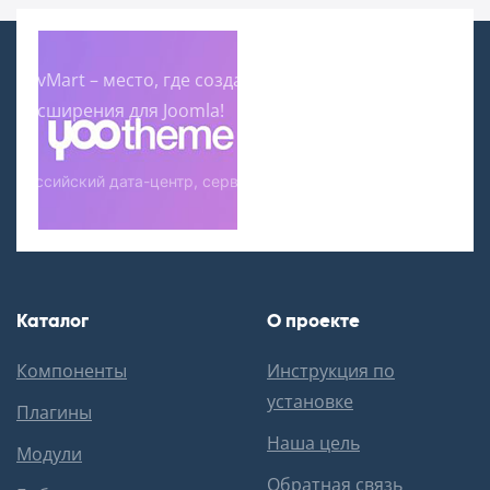
SovMart – место, где создаются и продаются
расширения для Joomla!
Российский дата-центр, сервера в аренду:
Каталог
О проекте
Компоненты
Инструкция по
установке
Плагины
Наша цель
Модули
Обратная связь