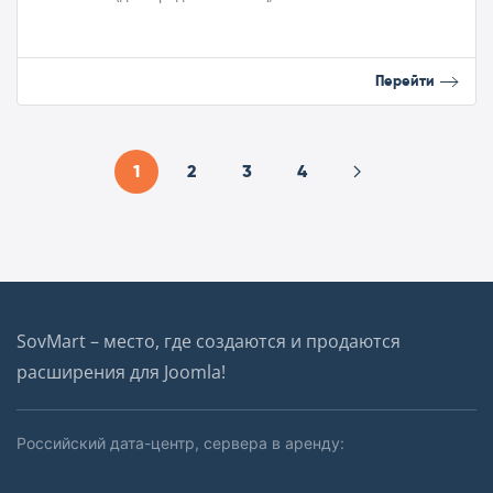
Перейти
1
2
3
4
SovMart – место, где создаются и продаются
расширения для Joomla!
Российский дата-центр, сервера в аренду: