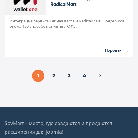
RadicalMart
Интеграция сервиса Единая Касса и RadicalMart. Поддержка
около 150 способов оплаты и ОФЗ.
Перейти
1
2
3
4
SovMart – место, где создаются и продаются
расширения для Joomla!