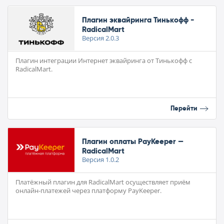
Плагин эквайринга Тинькофф -
RadicalMart
Версия
2.0.3
Плагин интеграции Интернет эквайринга от Тинькофф с
RadicalMart.
Перейти
Плагин оплаты PayKeeper —
RadicalMart
Версия
1.0.2
Платёжный плагин для RadicalMart осуществляет приём
онлайн-платежей через платформу PayKeeper.