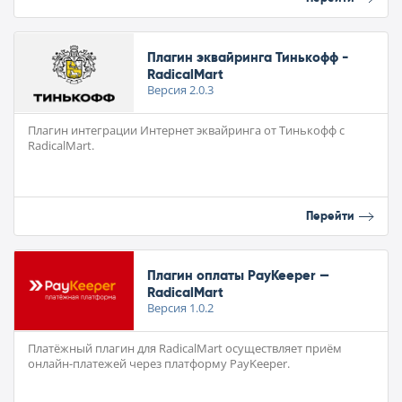
Плагин эквайринга Тинькофф -
RadicalMart
Версия
2.0.3
Плагин интеграции Интернет эквайринга от Тинькофф с
RadicalMart.
Перейти
Плагин оплаты PayKeeper —
RadicalMart
Версия
1.0.2
Платёжный плагин для RadicalMart осуществляет приём
онлайн-платежей через платформу PayKeeper.