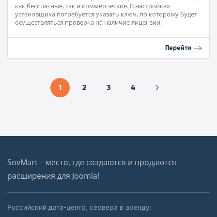
как бесплатные, так и коммерческие. В настройках
установщика потребуется указать ключ, по которому будет
осуществляться проверка на наличие лицензии.
Перейти
1
2
3
4
SovMart – место, где создаются и продаются
расширения для Joomla!
Российский дата-центр, сервера в аренду: