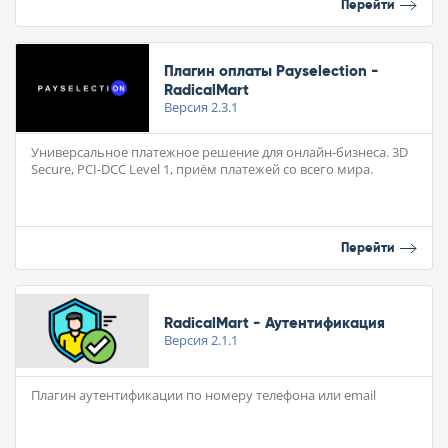
Перейти
Плагин оплаты Payselection -
RadicalMart
Версия
2.3.1
Универсальное платежное решение для онлайн-бизнеса. 3D
Secure, PCI-DCС Level 1, приём платежей со всего мира.
Перейти
RadicalMart - Аутентификация
Версия
2.1.1
Плагин аутентификации по номеру телефона или email