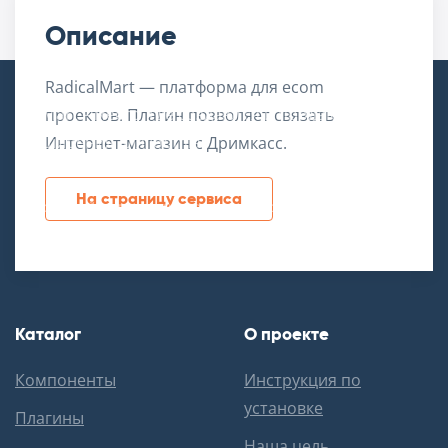
Описание
RadicalMart — платформа для ecom
SovMart – место, где создаются и продаются
проектов. Плагин позволяет связать
расширения для Joomla!
Интернет-магазин с Дримкасс.
На страницу сервиса
Российский дата-центр, сервера в аренду:
Каталог
О проекте
Компоненты
Инструкция по
установке
Плагины
Наша цель