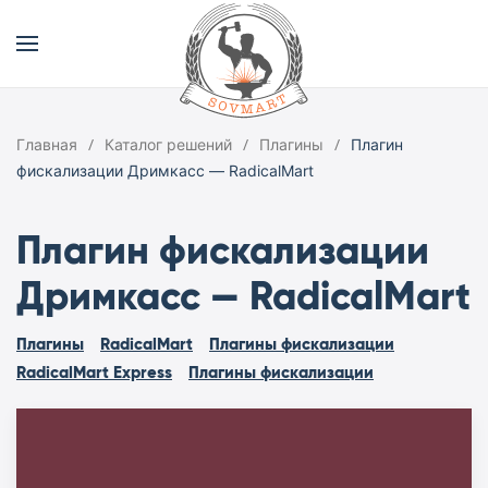
Главная
Каталог решений
Плагины
Плагин
фискализации Дримкасс — RadicalMart
Плагин фискализации
Дримкасс — RadicalMart
Плагины
RadicalMart
Плагины фискализации
RadicalMart Express
Плагины фискализации