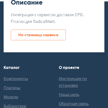
Описание
SovMart – место, где создаются и продаются
Интеграция с сервисом доставки DPD.
расширения для Joomla!
Плагин для RadicalMart.
На страницу сервиса
Российский дата-центр, сервера в аренду:
Каталог
О проекте
Компоненты
Инструкция по
установке
Плагины
Наша цель
Модули
Обратная связь
Библиотеки