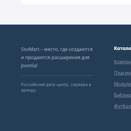
Катало
SovMart – место, где создаются
и продаются расширения для
Компо
Joomla!
Плаги
Модул
Российский дата-центр, сервера в
аренду:
Библио
Футбол