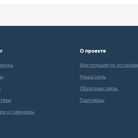
г
О проекте
ненты
Инструкция по установ
ны
Наша цель
и
Обратная связь
теки
Партнёры
ки и сувениры