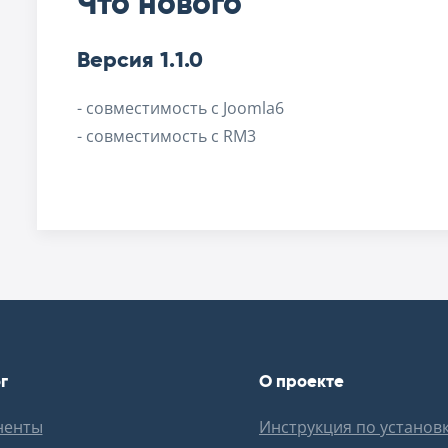
Что нового
Версия 1.1.0
- cовместимость с Joomla6
- cовместимость с RM3
г
О проекте
ненты
Инструкция по установ