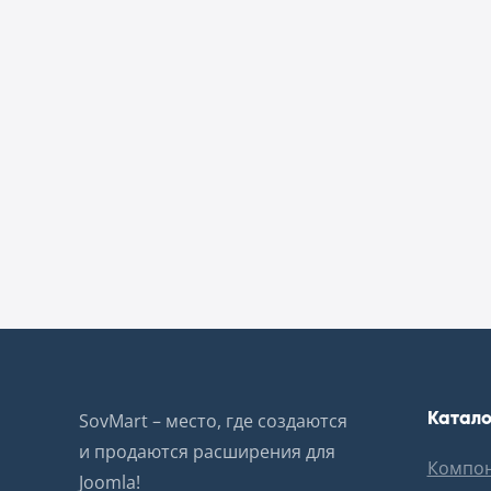
Катало
SovMart – место, где создаются
и продаются расширения для
Компо
Joomla!